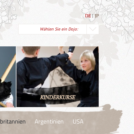
DE
JP
Wählen Sie ein Dojo:
KINDERKURSE
britannien
Argentinien
USA