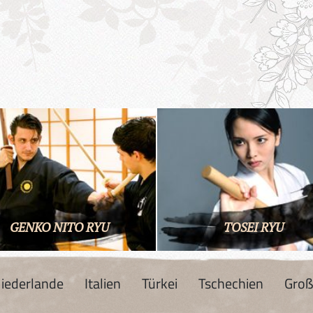
GENKO NITO RYU
TOSEI RYU
iederlande
Italien
Türkei
Tschechien
Groß