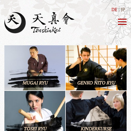
DE
JP
MUGAI RYU
GENKO NITO RYU
TOSEI RYU
KINDERKURSE