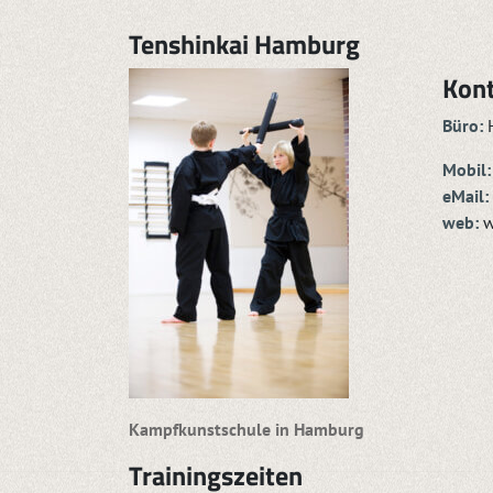
Tenshinkai Hamburg
Kon
Büro:
H
Mobil:
eMail:
web:
w
Kampfkunstschule in Hamburg
Trainingszeiten