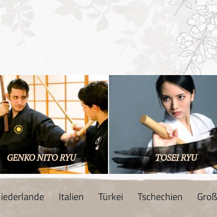
GENKO NITO RYU
TOSEI RYU
iederlande
Italien
Türkei
Tschechien
Groß