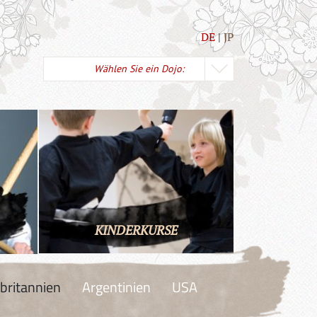
DE
JP
Wählen Sie ein Dojo:
KINDERKURSE
britannien
Argentinien
USA