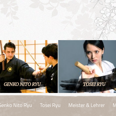
GENKO NITO RYU
TOSEI RYU
Genko Nito Ryu
Tosei Ryu
Meister & Lehrer
M