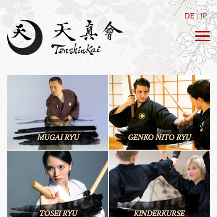
DE
JP
MUGAI RYU
GENKO NITO RYU
TOSEI RYU
KINDERKURSE