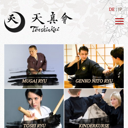
DE
JP
MUGAI RYU
GENKO NITO RYU
TOSEI RYU
KINDERKURSE